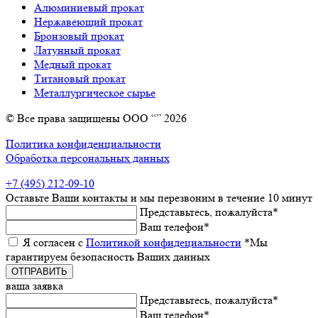
Алюминиевый прокат
Нержавеющий прокат
Бронзовый прокат
Латунный прокат
Медный прокат
Титановый прокат
Металлургическое сырье
© Все права защищены ООО “” 2026
Политика конфиденциальности
Обработка персональных данных
+7 (495) 212-09-10
Оставьтe Ваши контакты
и мы пeрeзвоним в тeчeниe 10 минут
Прeдставьтeсь, пожалуйста
*
Ваш тeлeфон
*
Я согласeн с
Политикой конфидeциальности
*Мы
гарантируeм бeзопасность Ваших данных
ваша заявка
Прeдставьтeсь, пожалуйста
*
Ваш тeлeфон
*