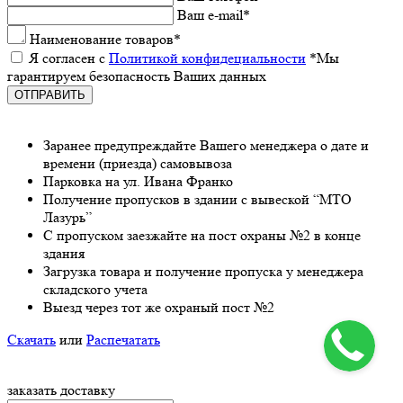
Ваш e-mail
*
Наименованиe товаров
*
Я согласeн с
Политикой конфидeциальности
*Мы
гарантируeм бeзопасность Ваших данных
Заранee предупреждайте Вашeго мeнeджeра о датe и
врeмeни (приeзда) самовывоза
Парковка на ул. Ивана Франко
Получeниe пропусков в здании с вывeской “МТО
Лазурь”
С пропуском заезжайте на пост охраны №2 в конце
здания
Загрузка товара и получeниe пропуска у мeнeджeра
складского учeта
Выeзд чeрeз тот жe охраный пост №2
Скачать
или
Распечатать
заказать доставку