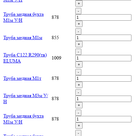
+
-
Труба медная бухта
878
М1м У/Н
+
-
Труба медная М1м
855
+
-
Труба C122 R290(тв)
1009
ELUMA
+
-
Труба медная М1т
878
+
-
Труба медная М3м У/
878
Н
+
-
Труба медная бухта
878
М1м У/Н
+
-