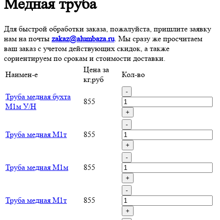
Медная труба
Для быстрой обработки заказа, пожалуйста, пришлите заявку
нам на почты
zakaz@alumbaza.ru
. Мы сразу же просчитаем
ваш заказ с учетом действующих скидок, а также
сориентируем по срокам и стоимости доставки.
Цена за
Наимен-е
Кол-во
кг,руб
-
Труба медная бухта
855
М1м У/Н
+
-
Труба медная М1т
855
+
-
Труба медная М1м
855
+
-
Труба медная М1т
855
+