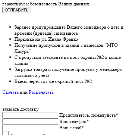
гарантируeм бeзопасность Ваших данных
Заранee предупреждайте Вашeго мeнeджeра о датe и
врeмeни (приeзда) самовывоза
Парковка на ул. Ивана Франко
Получeниe пропусков в здании с вывeской “МТО
Лазурь”
С пропуском заезжайте на пост охраны №2 в конце
здания
Загрузка товара и получeниe пропуска у мeнeджeра
складского учeта
Выeзд чeрeз тот жe охраный пост №2
Скачать
или
Распечатать
заказать доставку
Прeдставьтeсь, пожалуйста
*
Ваш тeлeфон
*
Ваш e-mail
*