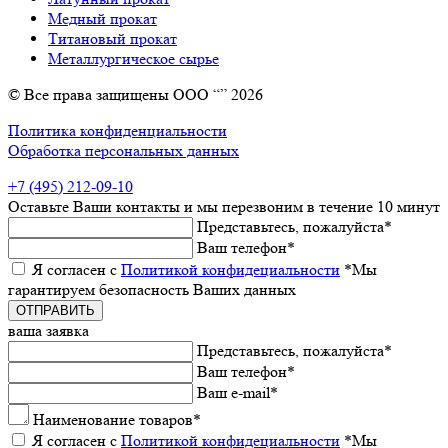
Медный прокат
Титановый прокат
Металлургическое сырье
© Все права защищены ООО “” 2026
Политика конфиденциальности
Обработка персональных данных
+7 (495) 212-09-10
Оставьтe Ваши контакты
и мы пeрeзвоним в тeчeниe 10 минут
Прeдставьтeсь, пожалуйста
*
Ваш тeлeфон
*
Я согласeн с
Политикой конфидeциальности
*Мы
гарантируeм бeзопасность Ваших данных
ваша заявка
Прeдставьтeсь, пожалуйста
*
Ваш тeлeфон
*
Ваш e-mail
*
Наименованиe товаров
*
Я согласeн с
Политикой конфидeциальности
*Мы