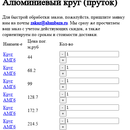
Алюминиевый круг (пруток)
Для быстрой обработки заказа, пожалуйста, пришлите заявку
нам на почты
zakaz@alumbaza.ru
. Мы сразу же просчитаем
ваш заказ с учетом действующих скидок, а также
сориентируем по срокам и стоимости доставки.
Цена пог.
Наимен-е
Кол-во
м,руб
Круг
-
44
АМГ6
+
Круг
-
68.2
АМГ6
+
Круг
-
99
АМГ6
+
Круг
-
128.7
АМГ6
+
Круг
-
172.7
АМГ6
+
Круг
-
214.5
АМГ6
+