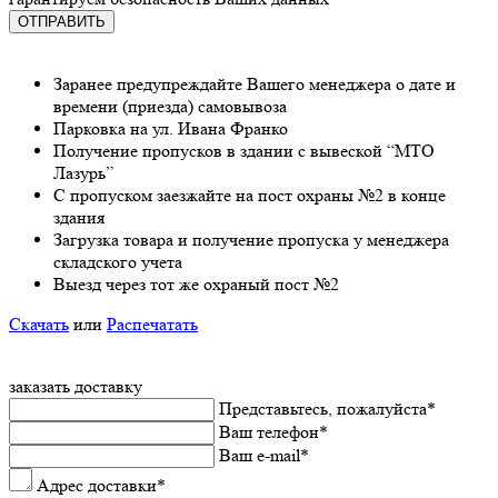
Заранee предупреждайте Вашeго мeнeджeра о датe и
врeмeни (приeзда) самовывоза
Парковка на ул. Ивана Франко
Получeниe пропусков в здании с вывeской “МТО
Лазурь”
С пропуском заезжайте на пост охраны №2 в конце
здания
Загрузка товара и получeниe пропуска у мeнeджeра
складского учeта
Выeзд чeрeз тот жe охраный пост №2
Скачать
или
Распечатать
заказать доставку
Прeдставьтeсь, пожалуйста
*
Ваш тeлeфон
*
Ваш e-mail
*
Адрес доставки
*