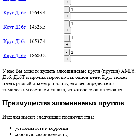
+
-
Круг Д16т
12643.4
+
-
Круг Д16т
14525.5
+
-
Круг Д16т
16537.4
+
-
Круг Д16т
18680.2
+
У нас Вы можете купить алюминиевые круги (прутки) АМГ6,
Д16, Д16Т и прочих марок по выгодной цене. Круг может
иметь разный диаметр и длину, его вес определяется
химическим составом сплава, из которого он изготовлен.
Преимущества алюминиевых прутков
Изделия имеют следующие преимущества:
устойчивость к коррозии;
хорошую свариваемость;