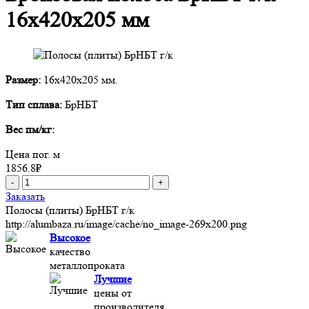
16x420x205 мм
Размер:
16x420x205 мм.
Тип сплава:
БрНБТ
Вес пм/кг:
Цена пог. м
1856.8
₽
-
+
Заказать
Полосы (плиты) БрНБТ г/к
http://alumbaza.ru/image/cache/no_image-269x200.png
Высокое
качество
металлопроката
Лучшие
цены от
производителя