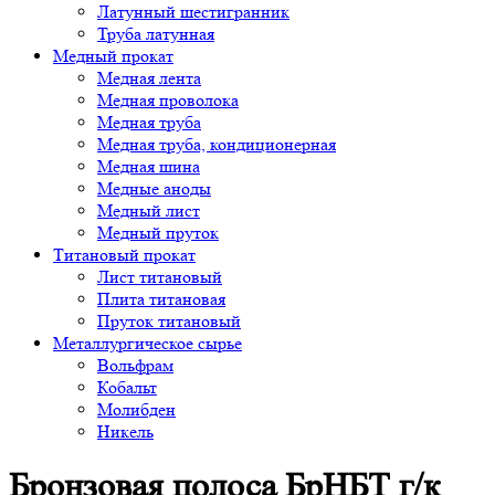
Латунный шестигранник
Труба латунная
Медный прокат
Медная лента
Медная проволока
Медная труба
Медная труба, кондиционерная
Медная шина
Медные аноды
Медный лист
Медный пруток
Титановый прокат
Лист титановый
Плита титановая
Пруток титановый
Металлургическое сырье
Вольфрам
Кобальт
Молибден
Никель
Бронзовая полоса БрНБТ г/к